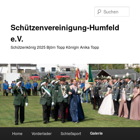
Zum
primären
Such
Inhalt
springen
Schützenvereinigung-Humfeld
e.V.
Schützenkönig 2025 Björn Topp Königin Anika Topp
Hauptmenü
Galerie
Home
Vorderlader
Schießsport