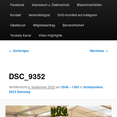
Facebook
Impressum u. Datenschutz
Blasrohrschießen
Kontakt
Vereinsfotograf
SVG-Humfeld auf Instagram
Gästebuch
Mitgliedsantrag
Barrierefreiheit
Youtube Kanal
Video Highlights
Bilder-
← Vorheriges
Nächstes →
Navigation
DSC_9352
Veröffentlicht
4. September 2023
am
2048 × 1365
in
Schützenfest
2023 Samstag