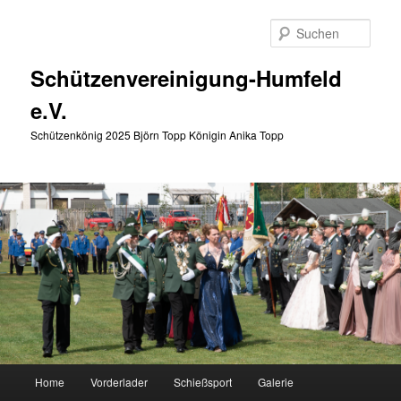
Zum
primären
Such
Inhalt
springen
Schützenvereinigung-Humfeld
e.V.
Schützenkönig 2025 Björn Topp Königin Anika Topp
Hauptmenü
Home
Vorderlader
Schießsport
Galerie