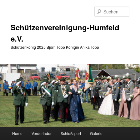
Zum
Zum
primären
sekundären
Such
Inhalt
Inhalt
springen
springen
Schützenvereinigung-Humfeld
e.V.
Schützenkönig 2025 Björn Topp Königin Anika Topp
Hauptmenü
Home
Vorderlader
Schießsport
Galerie