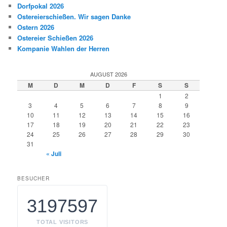
Dorfpokal 2026
Ostereierschießen. Wir sagen Danke
Ostern 2026
Ostereier Schießen 2026
Kompanie Wahlen der Herren
AUGUST 2026
M
D
M
D
F
S
S
1
2
3
4
5
6
7
8
9
10
11
12
13
14
15
16
17
18
19
20
21
22
23
24
25
26
27
28
29
30
31
« Juli
BESUCHER
3197597
TOTAL VISITORS