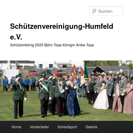
Zum
primären
Such
Inhalt
springen
Schützenvereinigung-Humfeld
e.V.
Schützenkönig 2025 Björn Topp Königin Anika Topp
Hauptmenü
Home
Vorderlader
Schießsport
Galerie