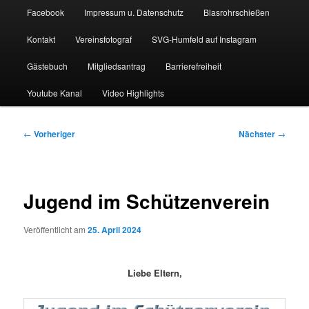
Facebook
Impressum u. Datenschutz
Blasrohrschießen
Kontakt
Vereinsfotograf
SVG-Humfeld auf Instagram
Gästebuch
Mitgliedsantrag
Barrierefreiheit
Youtube Kanal
Video Highlights
Beitragsnavigation
←
Vorheriger
Nächster
→
Jugend im Schützenverein
Veröffentlicht am
25. April 2024
Liebe Eltern,