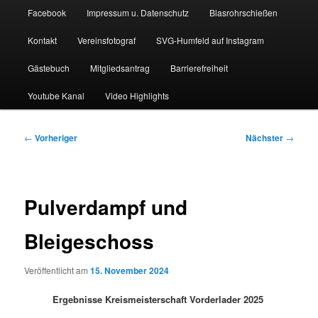
Facebook
Impressum u. Datenschutz
Blasrohrschießen
Kontakt
Vereinsfotograf
SVG-Humfeld auf Instagram
Gästebuch
Mitgliedsantrag
Barrierefreiheit
Youtube Kanal
Video Highlights
Beitragsnavigation
←
Vorheriger
Nächster
→
Pulverdampf und
Bleigeschoss
Veröffentlicht am
15. November 2024
Ergebnisse Kreismeisterschaft Vorderlader 2025