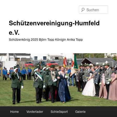
Zum
primären
Such
Inhalt
springen
Schützenvereinigung-Humfeld
e.V.
Schützenkönig 2025 Björn Topp Königin Anika Topp
Hauptmenü
Home
Vorderlader
Schießsport
Galerie