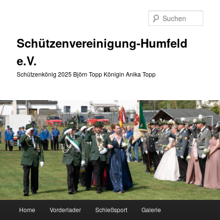
Zum
primären
Such
Inhalt
springen
Schützenvereinigung-Humfeld
e.V.
Schützenkönig 2025 Björn Topp Königin Anika Topp
Hauptmenü
Home
Vorderlader
Schießsport
Galerie