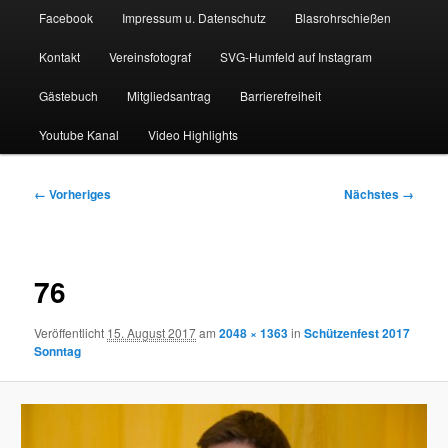
Facebook
Impressum u. Datenschutz
Blasrohrschießen
Kontakt
Vereinsfotograf
SVG-Humfeld auf Instagram
Gästebuch
Mitgliedsantrag
Barrierefreiheit
Youtube Kanal
Video Highlights
Bilder-
← Vorheriges
Nächstes →
Navigation
76
Veröffentlicht
15. August 2017
am
2048 × 1363
in
Schützenfest 2017
Sonntag