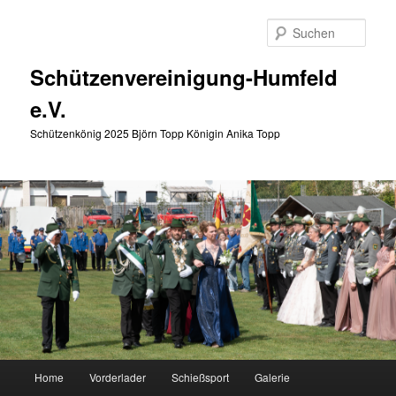
Zum
primären
Such
Inhalt
springen
Schützenvereinigung-Humfeld
e.V.
Schützenkönig 2025 Björn Topp Königin Anika Topp
Hauptmenü
Home
Vorderlader
Schießsport
Galerie