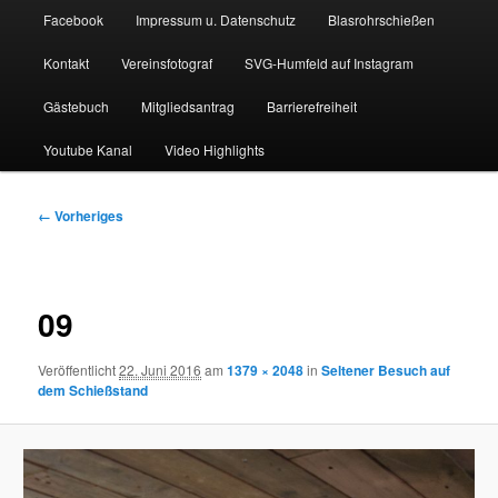
Facebook
Impressum u. Datenschutz
Blasrohrschießen
Kontakt
Vereinsfotograf
SVG-Humfeld auf Instagram
Gästebuch
Mitgliedsantrag
Barrierefreiheit
Youtube Kanal
Video Highlights
Bilder-
← Vorheriges
Navigation
09
Veröffentlicht
22. Juni 2016
am
1379 × 2048
in
Seltener Besuch auf
dem Schießstand