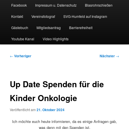
Facebook
Impressum u. Datenschutz
Blasrohrschießen
Kontakt
Vereinsfotograf
SVG-Humfeld auf Instagram
Gästebuch
Mitgliedsantrag
Barrierefreiheit
Youtube Kanal
Video Highlights
Beitragsnavigation
←
Vorheriger
Nächster
→
Up Date Spenden für die
Kinder Onkologie
Veröffentlicht am
21. Oktober 2024
Ich möchte euch heute informieren, da es einige Anfragen gab,
was denn mit den Spenden ist.