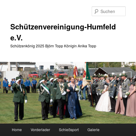
Zum
primären
Such
Inhalt
springen
Schützenvereinigung-Humfeld
e.V.
Schützenkönig 2025 Björn Topp Königin Anika Topp
Hauptmenü
Home
Vorderlader
Schießsport
Galerie