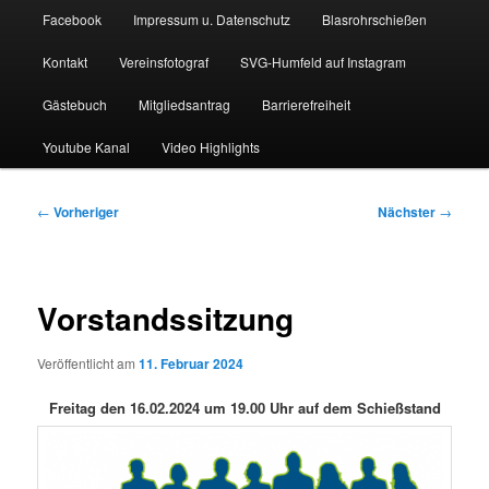
Facebook
Impressum u. Datenschutz
Blasrohrschießen
Kontakt
Vereinsfotograf
SVG-Humfeld auf Instagram
Gästebuch
Mitgliedsantrag
Barrierefreiheit
Youtube Kanal
Video Highlights
Beitragsnavigation
←
Vorheriger
Nächster
→
Vorstandssitzung
Veröffentlicht am
11. Februar 2024
Freitag den 16.02.2024 um 19.00 Uhr auf dem Schießstand