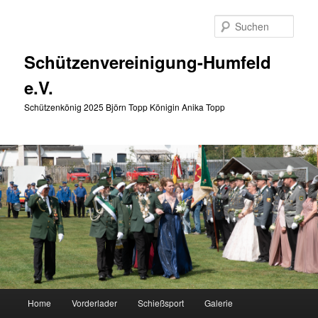
Zum
primären
Such
Inhalt
springen
Schützenvereinigung-Humfeld
e.V.
Schützenkönig 2025 Björn Topp Königin Anika Topp
Hauptmenü
Home
Vorderlader
Schießsport
Galerie