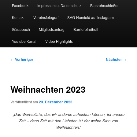
Facebook
Impressum u. Datenschutz
Blasrohrschießen
Kontakt
Vereinsfotograf
SVG-Humfeld auf Instagram
Gästebuch
Mitgliedsantrag
Barrierefreiheit
Youtube Kanal
Video Highlights
Beitragsnavigation
←
Vorheriger
Nächster
→
Weihnachten 2023
Veröffentlicht am
23. Dezember 2023
„Das Wertvollste, das wir anderen schenken können, ist unsere
Zeit – denn Zeit mit den Liebsten ist der wahre Sinn von
Weihnachten.”