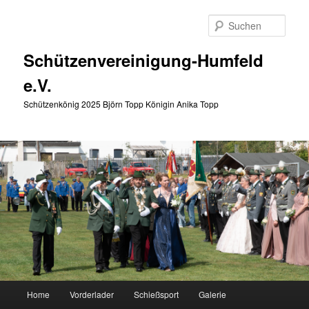
Zum
primären
Such
Inhalt
springen
Schützenvereinigung-Humfeld
e.V.
Schützenkönig 2025 Björn Topp Königin Anika Topp
Hauptmenü
Home
Vorderlader
Schießsport
Galerie