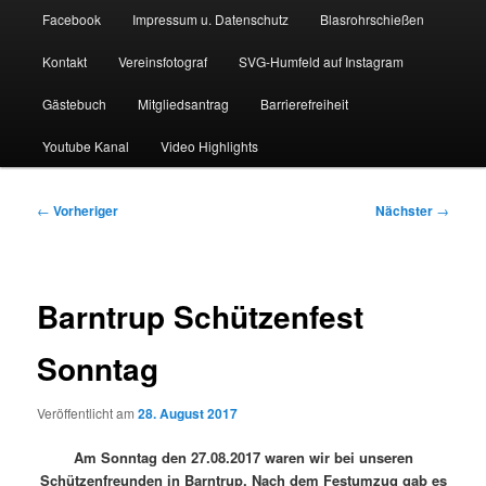
Facebook
Impressum u. Datenschutz
Blasrohrschießen
Kontakt
Vereinsfotograf
SVG-Humfeld auf Instagram
Gästebuch
Mitgliedsantrag
Barrierefreiheit
Youtube Kanal
Video Highlights
Beitragsnavigation
←
Vorheriger
Nächster
→
Barntrup Schützenfest
Sonntag
Veröffentlicht am
28. August 2017
Am Sonntag den 27.08.2017 waren wir bei unseren
Schützenfreunden in Barntrup. Nach dem Festumzug gab es