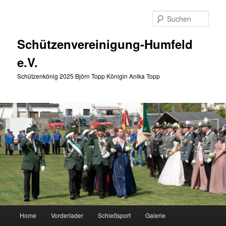
Zum
primären
Such
Inhalt
springen
Schützenvereinigung-Humfeld
e.V.
Schützenkönig 2025 Björn Topp Königin Anika Topp
Hauptmenü
Home
Vorderlader
Schießsport
Galerie