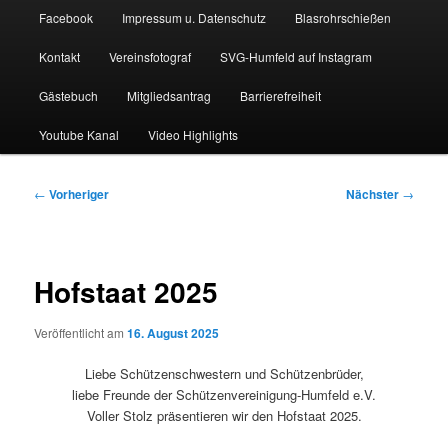
Facebook
Impressum u. Datenschutz
Blasrohrschießen
Kontakt
Vereinsfotograf
SVG-Humfeld auf Instagram
Gästebuch
Mitgliedsantrag
Barrierefreiheit
Youtube Kanal
Video Highlights
Beitragsnavigation
←
Vorheriger
Nächster
→
Hofstaat 2025
Veröffentlicht am
16. August 2025
Liebe Schützenschwestern und Schützenbrüder,
liebe Freunde der Schützenvereinigung-Humfeld e.V.
Voller Stolz präsentieren wir den Hofstaat 2025.