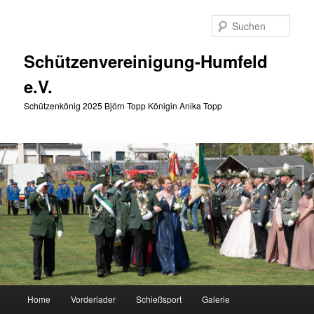
Zum
primären
Such
Inhalt
springen
Schützenvereinigung-Humfeld
e.V.
Schützenkönig 2025 Björn Topp Königin Anika Topp
Hauptmenü
Home
Vorderlader
Schießsport
Galerie