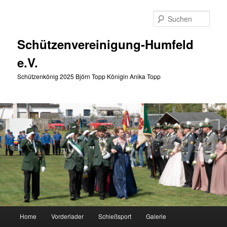
Zum
primären
Such
Inhalt
springen
Schützenvereinigung-Humfeld
e.V.
Schützenkönig 2025 Björn Topp Königin Anika Topp
Hauptmenü
Home
Vorderlader
Schießsport
Galerie