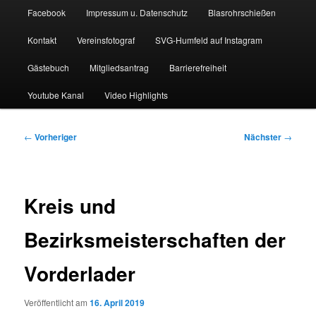
Facebook
Impressum u. Datenschutz
Blasrohrschießen
Kontakt
Vereinsfotograf
SVG-Humfeld auf Instagram
Gästebuch
Mitgliedsantrag
Barrierefreiheit
Youtube Kanal
Video Highlights
Beitragsnavigation
←
Vorheriger
Nächster
→
Kreis und
Bezirksmeisterschaften der
Vorderlader
Veröffentlicht am
16. April 2019