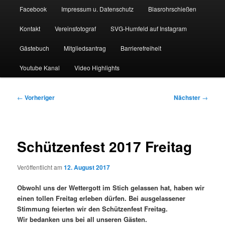
Facebook
Impressum u. Datenschutz
Blasrohrschießen
Kontakt
Vereinsfotograf
SVG-Humfeld auf Instagram
Gästebuch
Mitgliedsantrag
Barrierefreiheit
Youtube Kanal
Video Highlights
Beitragsnavigation
←
Vorheriger
Nächster
→
Schützenfest 2017 Freitag
Veröffentlicht am
12. August 2017
Obwohl uns der Wettergott im Stich gelassen hat, haben wir
einen tollen Freitag erleben dürfen. Bei ausgelassener
Stimmung feierten wir den Schützenfest Freitag.
Wir bedanken uns bei all unseren Gästen.