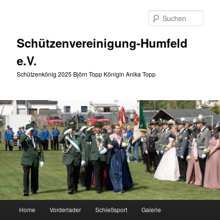
Zum
primären
Such
Inhalt
springen
Schützenvereinigung-Humfeld
e.V.
Schützenkönig 2025 Björn Topp Königin Anika Topp
Hauptmenü
Home
Vorderlader
Schießsport
Galerie