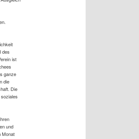
en.
ichkeit
l des
rein ist
schees
as ganze
n die
haft. Die
 soziales
ihren
ten und
en Monat