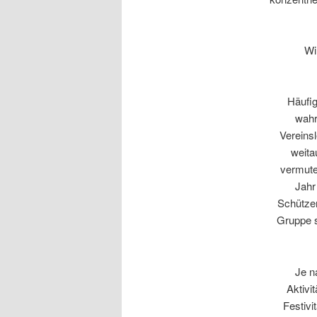
Wi
Häufig
wahr
Vereins
weita
vermute
Jahr
Schützen
Gruppe s
Je n
Aktivi
Festivi