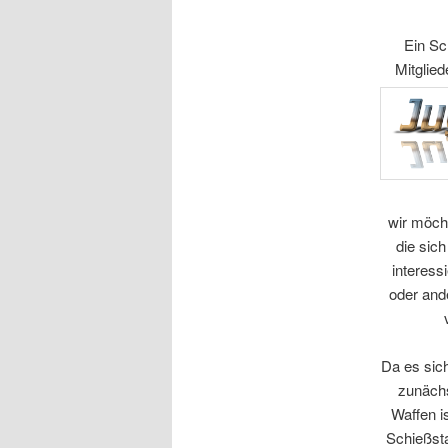
Ein Sc
Mitglie
wir möch
die sic
interess
oder and
Da es sich
zunächs
Waffen i
Schießsta