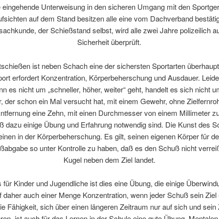
 eingehende Unterweisung in den sicheren Umgang mit den Sportger
fsichten auf dem Stand besitzen alle eine vom Dachverband bestäti
achkunde, der Schießstand selbst, wird alle zwei Jahre polizeilich a
Sicherheit überprüft.
tschießen ist neben Schach eine der sichersten Sportarten überhaupt
ort erfordert Konzentration, Körperbeherschung und Ausdauer. Leid
nn es nicht um „schneller, höher, weiter“ geht, handelt es sich nicht 
r, der schon ein Mal versucht hat, mit einem Gewehr, ohne Zielfernroh
ntfernung eine Zehn, mit einen Durchmesser von einem Millimeter zu 
ß dazu einige Übung und Erfahrung notwendig sind. Die Kunst des 
 einen in der Körperbeherschung. Es gilt, seinen eigenen Körper für 
ßabgabe so unter Kontrolle zu haben, daß es den Schuß nicht verreiß
Kugel neben dem Ziel landet.
für Kinder und Jugendliche ist dies eine Übung, die einige Überwind
f daher auch einer Menge Konzentration, wenn jeder Schuß sein Ziel 
Die Fähigkeit, sich über einen längeren Zeitraum nur auf sich und sein 
ren, ist auch für das Lernen in der Schule eine gute Übung. Mentale