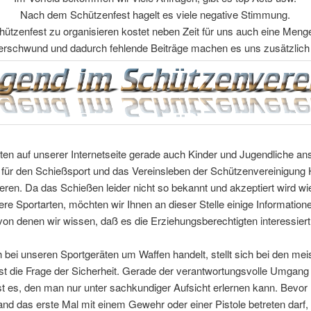
Nach dem Schützenfest hagelt es viele negative Stimmung.
hützenfest zu organisieren kostet neben Zeit für uns auch eine Meng
derschwund und dadurch fehlende Beiträge machen es uns zusätzlich
ten auf unserer Internetseite gerade auch Kinder und Jugendliche an
h für den Schießsport und das Vereinsleben der Schützenvereinigung
ieren. Da das Schießen leider nicht so bekannt und akzeptiert wird wi
ere Sportarten, möchten wir Ihnen an dieser Stelle einige Information
von denen wir wissen, daß es die Erziehungsberechtigten interessiert
 bei unseren Sportgeräten um Waffen handelt, stellt sich bei den mei
t die Frage der Sicherheit. Gerade der verantwortungsvolle Umgang
st es, den man nur unter sachkundiger Aufsicht erlernen kann. Bevo
nd das erste Mal mit einem Gewehr oder einer Pistole betreten dar