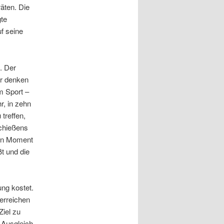
äten. Die
gte
uf seine
. Der
er denken
um Sport –
r, in zehn
treffen,
Schießens
den Moment
t und die
ung kostet.
erreichen
Ziel zu
n Ausgleich