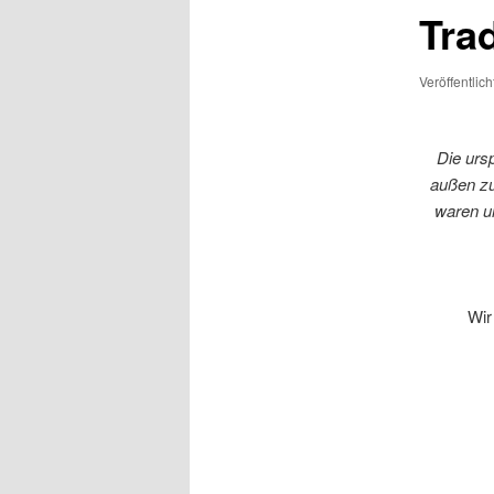
Tra
Veröffentlic
Die urs
außen zu
waren u
Wir