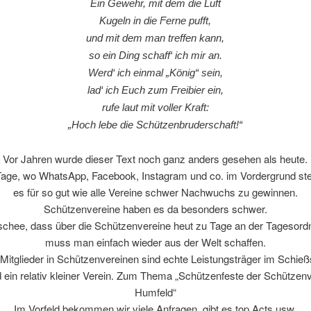
Ein Gewehr, mit dem die Luft
Kugeln in die Ferne pufft,
und mit dem man treffen kann,
so ein Ding schaff‘ ich mir an.
Werd‘ ich einmal „König“ sein,
lad‘ ich Euch zum Freibier ein,
rufe laut mit voller Kraft:
„Hoch lebe die Schützenbruderschaft!“
Vor Jahren wurde dieser Text noch ganz anders gesehen als heute.
Tage, wo WhatsApp, Facebook, Instagram und co. im Vordergrund ste
es für so gut wie alle Vereine schwer Nachwuchs zu gewinnen.
Schützenvereine haben es da besonders schwer.
schee, dass über die Schützenvereine heut zu Tage an der Tagesordn
muss man einfach wieder aus der Welt schaffen.
 Mitglieder in Schützenvereinen sind echte Leistungsträger im Schieß
d ein relativ kleiner Verein. Zum Thema „Schützenfeste der Schützenv
Humfeld“
Im Vorfeld bekommen wir viele Anfragen, gibt es top Acts usw.