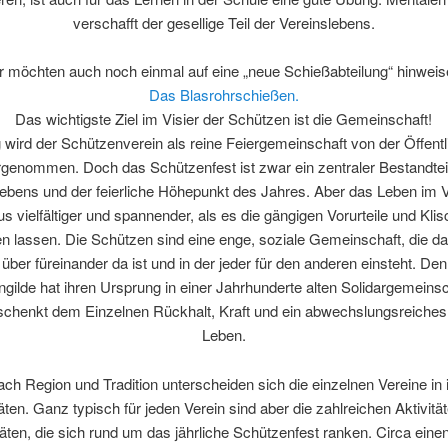
verschafft der gesellige Teil der Vereinslebens.
r möchten auch noch einmal auf eine „neue Schießabteilung“ hinweis
Das Blasrohrschießen.
Das wichtigste Ziel im Visier der Schützen ist die Gemeinschaft!
 wird der Schützenverein als reine Feiergemeinschaft von der Öffentl
genommen. Doch das Schützenfest ist zwar ein zentraler Bestandtei
lebens und der feierliche Höhepunkt des Jahres. Aber das Leben im Ve
us vielfältiger und spannender, als es die gängigen Vorurteile und Kli
n lassen. Die Schützen sind eine enge, soziale Gemeinschaft, die d
 über füreinander da ist und in der jeder für den anderen einsteht. Den
gilde hat ihren Ursprung in einer Jahrhunderte alten Solidargemeinsc
chenkt dem Einzelnen Rückhalt, Kraft und ein abwechslungsreiches
Leben.
ach Region und Tradition unterscheiden sich die einzelnen Vereine in 
täten. Ganz typisch für jeden Verein sind aber die zahlreichen Aktivitä
täten, die sich rund um das jährliche Schützenfest ranken. Circa ein