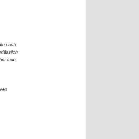
dte nach
rlässlich
er sein,
iven