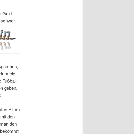
e Geld.
 schwer.
sprechen,
 Humfeld
e Fußball
en geben,
:
sten Eltern
 mit den
r man den
f, bekommt