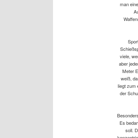
man eine
Au
Waffens
Spor
Schießsp
viele, we
aber jede
Meter E
weiß, da
liegt zum
der Schu
Besonders 
Es bedar
soll. 
konzentrie