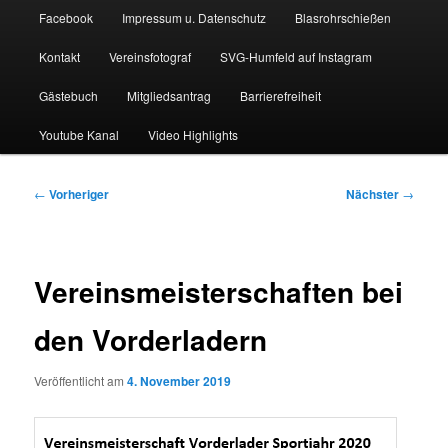
Facebook
Impressum u. Datenschutz
Blasrohrschießen
Kontakt
Vereinsfotograf
SVG-Humfeld auf Instagram
Gästebuch
Mitgliedsantrag
Barrierefreiheit
Youtube Kanal
Video Highlights
Beitragsnavigation
←
Vorheriger
Nächster
→
Vereinsmeisterschaften bei
den Vorderladern
Veröffentlicht am
4. November 2019