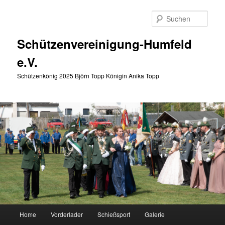
Zum
primären
Such
Inhalt
springen
Schützenvereinigung-Humfeld
e.V.
Schützenkönig 2025 Björn Topp Königin Anika Topp
Hauptmenü
Home
Vorderlader
Schießsport
Galerie