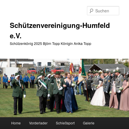
Zum
Zum
primären
sekundären
Such
Inhalt
Inhalt
springen
springen
Schützenvereinigung-Humfeld
e.V.
Schützenkönig 2025 Björn Topp Königin Anika Topp
Hauptmenü
Home
Vorderlader
Schießsport
Galerie