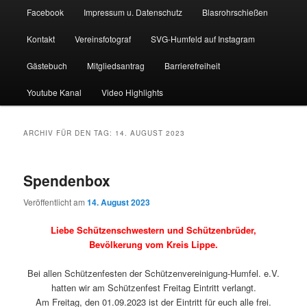
Facebook
Impressum u. Datenschutz
Blasrohrschießen
Kontakt
Vereinsfotograf
SVG-Humfeld auf Instagram
Gästebuch
Mitgliedsantrag
Barrierefreiheit
Youtube Kanal
Video Highlights
ARCHIV FÜR DEN TAG:
14. AUGUST 2023
Spendenbox
Veröffentlicht am
14. August 2023
Liebe Schützenschwestern und Schützenbrüder,
Bevölkerung vom Kreis Lippe.
Bei allen Schützenfesten der Schützenvereinigung-Humfel. e.V.
hatten wir am Schützenfest Freitag Eintritt verlangt.
Am Freitag, den 01.09.2023 ist der Eintritt für euch alle frei.