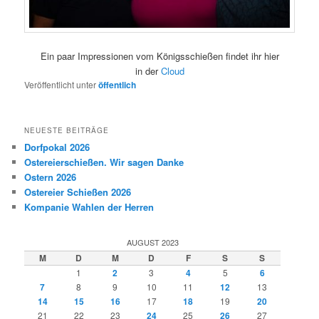
Ein paar Impressionen vom Königsschießen findet ihr hier
in der
Cloud
Veröffentlicht unter
öffentlich
NEUESTE BEITRÄGE
Dorfpokal 2026
Ostereierschießen. Wir sagen Danke
Ostern 2026
Ostereier Schießen 2026
Kompanie Wahlen der Herren
AUGUST 2023
M
D
M
D
F
S
S
1
2
3
4
5
6
7
8
9
10
11
12
13
14
15
16
17
18
19
20
21
22
23
24
25
26
27