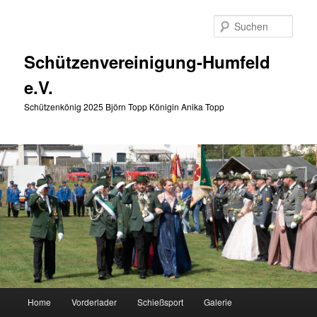
Zum
Zum
primären
sekundären
Such
Inhalt
Inhalt
springen
springen
Schützenvereinigung-Humfeld
e.V.
Schützenkönig 2025 Björn Topp Königin Anika Topp
Hauptmenü
Home
Vorderlader
Schießsport
Galerie