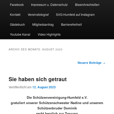
Facebook
Impressum u. Datenschutz
Blasrohrschießen
Kontakt
Vereinsfotograf
SVG-Humfeld auf Instagram
Gästebuch
Mitgliedsantrag
Barrierefreiheit
Youtube Kanal
Video Highlights
ARCHIV DES MONATS:
AUGUST 2023
Beitragsnavigation
Neuere Beiträge
→
Sie haben sich getraut
Veröffentlicht am
12. August 2023
Die Schützenvereinigung-Humfeld e.V.
gratuliert unserer Schützenschwester Nadine und unserem
Schützenbruder Dominik
recht herzlich zur Trauung