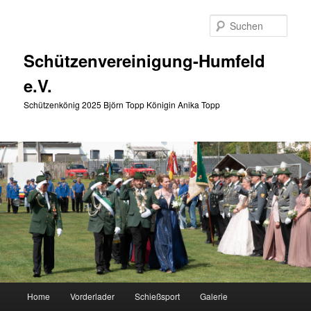
Zum
Zum
primären
sekundären
Such
Inhalt
Inhalt
springen
springen
Schützenvereinigung-Humfeld
e.V.
Schützenkönig 2025 Björn Topp Königin Anika Topp
Hauptmenü
Home
Vorderlader
Schießsport
Galerie